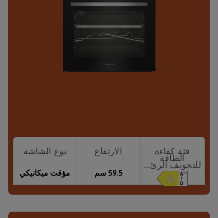
فئة كفاءة
الارتفاع
نوع الشاشة
الطاقة
للتجويف الرئ...
59.5 سم
مؤقت ميكانيكي
نقاط البيع