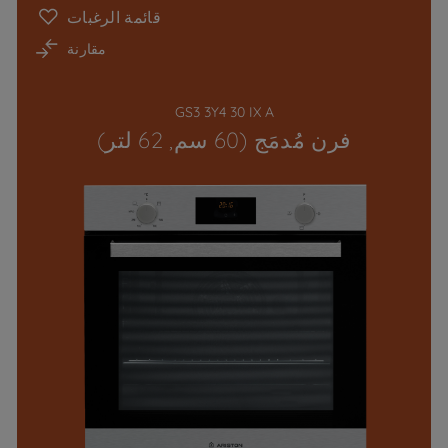
قائمة الرغبات
مقارنة
GS3 3Y4 30 IX A
فرن مُدمَج (60 سم, 62 لتر)