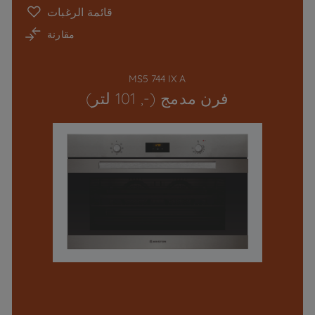
قائمة الرغبات
مقارنة
MS5 744 IX A
فرن مدمج (-, 101 لتر)