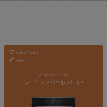
قائمة الرغبات
مقارنة
AROE 6R395C XNA
فرن مُدمَج (60 سم, 72 لتر)