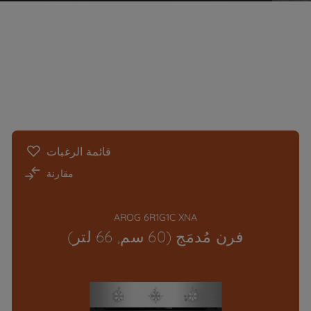
قائمة الرغبات
مقارنة
AROG 6R1G1C XNA
فرن مُدمَج (60 سم, 66 لتر)