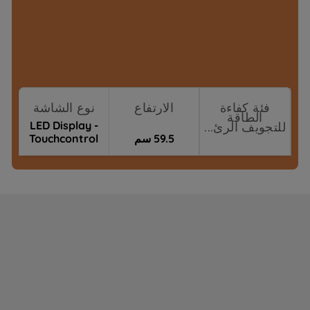
فئة كفاءة
الارتفاع
نوع الشاشة
الطاقة
LED Display -
للتجويف الرئ...
59.5 سم
Touchcontrol
Prologue/Bey
نقاط البيع
ond-Good+
(Beast Gas)