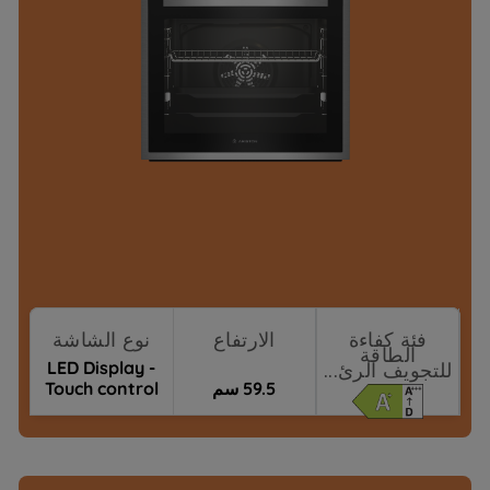
فئة كفاءة
الارتفاع
نوع الشاشة
الطاقة
LED Display -
للتجويف الرئ...
59.5 سم
Touch control
(Revo-Better)
نقاط البيع