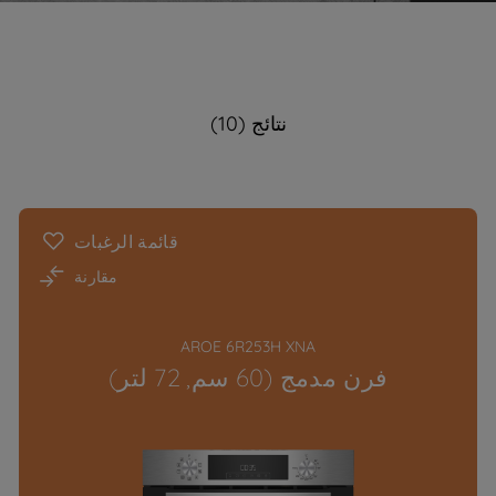
نتائج (10)
قائمة الرغبات
مقارنة
AROE 6R253H XNA
فرن مدمج (60 سم, 72 لتر)