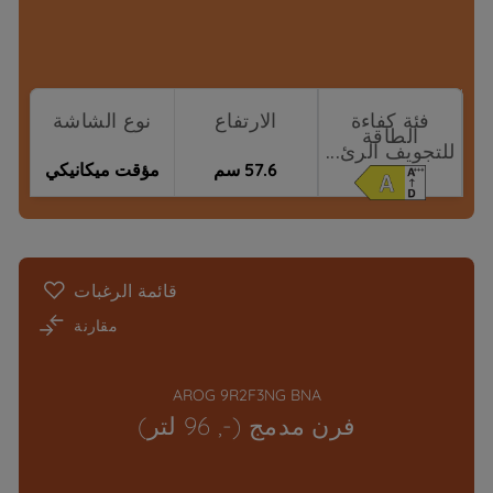
فئة كفاءة
الارتفاع
نوع الشاشة
الطاقة
للتجويف الرئ...
57.6 سم
مؤقت ميكانيكي
نقاط البيع
قائمة الرغبات
مقارنة
AROG 9R2F3NG BNA
فرن مدمج (-, 96 لتر)