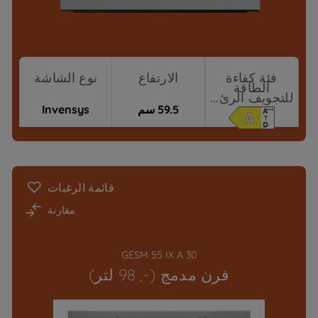
فئة كفاءة
الارتفاع
نوع الشاشة
الطاقة
للتجويف الرئ...
59.5 سم
Invensys
نقاط البيع
قائمة الرغبات
مقارنة
GESM 55 IX A 30
فرن مدمج (-, 98 لتر)