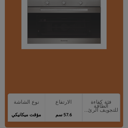
فئة كفاءة
الارتفاع
نوع الشاشة
الطاقة
للتجويف الرئ...
57.6 سم
مؤقت ميكانيكي
نقاط البيع