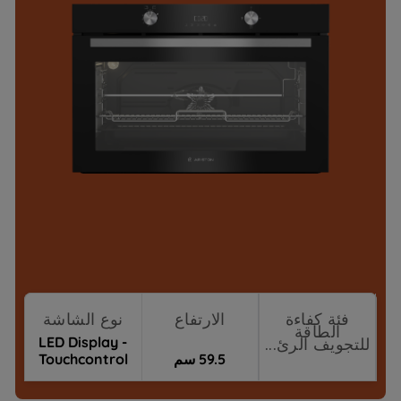
فئة كفاءة
الارتفاع
نوع الشاشة
الطاقة
LED Display -
للتجويف الرئ...
59.5 سم
Touchcontrol
Prologue/Bey
نقاط البيع
ond-Good+