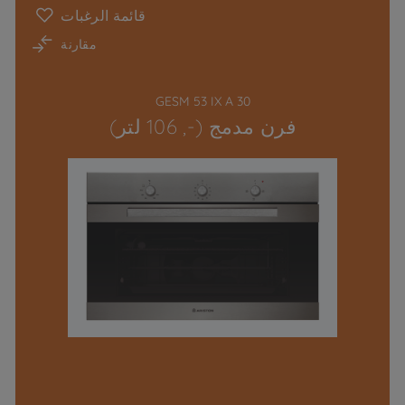
قائمة الرغبات
مقارنة
GESM 53 IX A 30
فرن مدمج (-, 106 لتر)