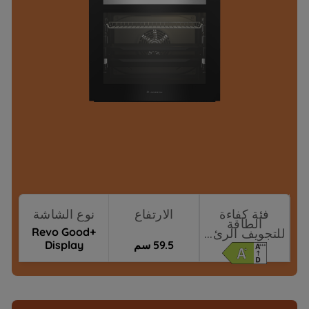
فئة كفاءة
الارتفاع
نوع الشاشة
الطاقة
Revo Good+
للتجويف الرئ...
59.5 سم
Display
(Beast)
نقاط البيع