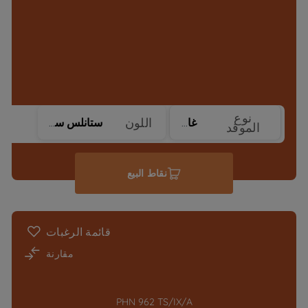
نوع
اللون
غاز
ستانلس ستيل
الموقد
نقاط البيع
قائمة الرغبات
مقارنة
PHN 962 TS/IX/A