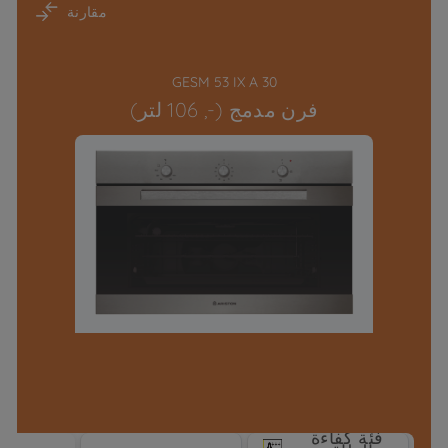
مقارنة
GESM 53 IX A 30
فرن مدمج (-, 106 لتر)
فئة كفاءة