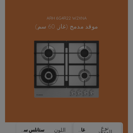
ARH 6G4R22 W2XNA
موقد مدمج (غاز, 60 سم)
نوع
اللون
غاز
ستانلس ستيل
الموقد