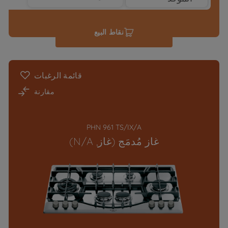
نقاط البيع
قائمة الرغبات
مقارنة
PHN 961 TS/IX/A
غاز مُدمَج (غاز, N/A)