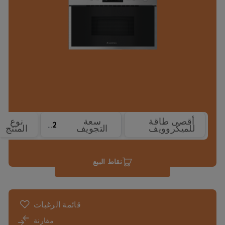
أقصى طاقة
سعة
نوع
22
750 W
للميكروويف
التجويف
المنتج
نقاط البيع
قائمة الرغبات
مقارنة