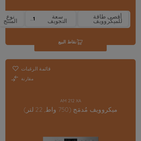
أقصى طاقة
سعة
نوع
31
1000 W
للميكروويف
التجويف
المنتج
نقاط البيع
قائمة الرغبات
مقارنة
AM 212 XA
ميكروويف مُدمَج (750 واط, 22 لتر)