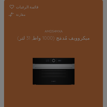
قائمة الرغبات
مقارنة
AMD54MXA
ميكروويف مُدمَج (1000 واط, 31 لتر)