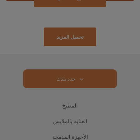
تحميل المزيد
حدد بلدك
المطبخ
العناية بالملابس
التبريد
الأجهزة المدمجة
مُجَمِّدات