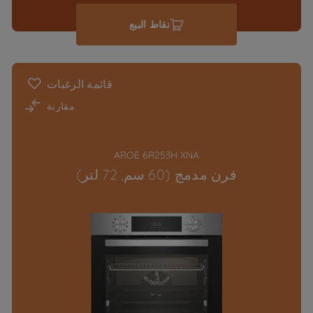
نقاط البيع
قائمة الرغبات
مقارنة
AROE 6R253H XNA
فرن مدمج (60 سم, 72 لتر)