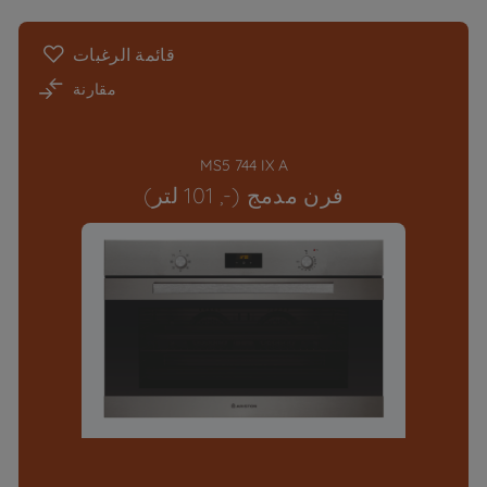
قائمة الرغبات
مقارنة
MS5 744 IX A
فرن مدمج (-, 101 لتر)