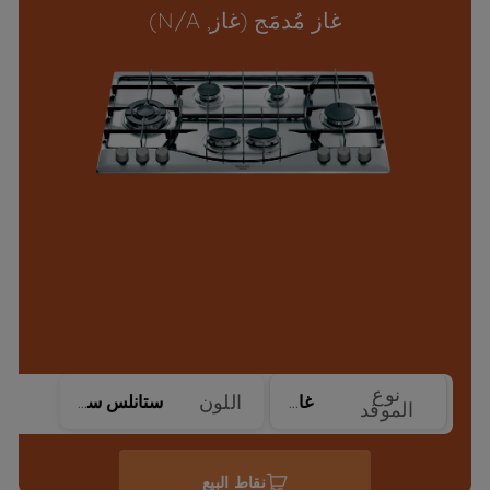
غاز مُدمَج (غاز, N/A)
نوع
اللون
غاز
ستانلس ستيل
الموقد
نقاط البيع