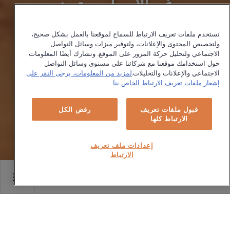
غسالات أريستون
عملية وشياكة.. ابتكار وقوة تعيش
نستخدم ملفات تعريف الارتباط للسماح لموقعنا بالعمل بشكل صحيح،
معاك
ولتخصيص المحتوى والإعلانات، ولتوفير ميزات وسائل التواصل
الاجتماعي ولتحليل حركة المرور على الموقع. ونشارك أيضًا المعلومات
حول استخدامك موقعنا مع شركائنا على مستوى وسائل التواصل
اكتشف المزيد
الاجتماعي والإعلانات والتحليلات.
لمزيد من المعلومات، يرجى النقر على
إشعار ملفات تعريف الارتباط الخاص بنا
قبول ملفات تعريف
رفض الكل
الارتباط كلها
إعدادات ملف تعريف
الارتباط
Main content starts her