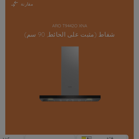
مقارنة
ARO T9442O XNA
شفاط (مثبت على الحائط, 90 سم)
فئة
عدد