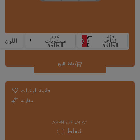
فئة
عدد
كفاءة
مستويات
اللون
3
الطاقة
الطاقة
نقاط البيع
قائمة الرغبات
مقارنة
AHPN 9.7F LM X/1
شفاط (, )