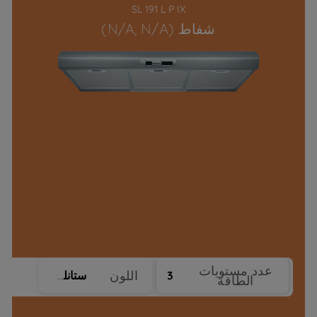
SL 191 L P IX
شفاط (N/A, N/A)
عدد مستويات
اللون
3
ستانلس ستيل
الطاقة