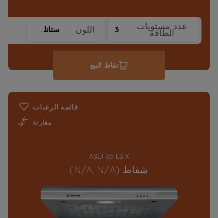
عدد مستويات
اللون
3
ستانلس ستيل
الطاقة
نقاط البيع
قائمة الرغبات
مقارنة
ASLT 65 LS X
شفاط (N/A, N/A)