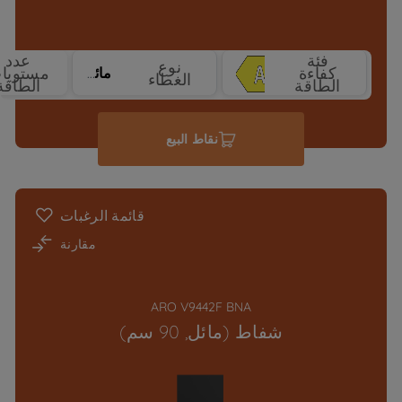
فئة
عدد
نوع
كفاءة
مستويا
مائل
الغطاء
الطاقة
الطاقة
نقاط البيع
قائمة الرغبات
مقارنة
ARO V9442F BNA
شفاط (مائل, 90 سم)