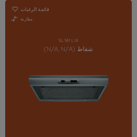
قائمة الرغبات
مقارنة
SL 161 L IX
شفاط (N/A, N/A)