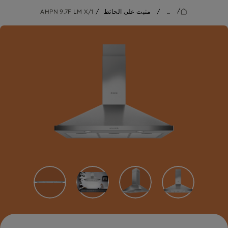
/
...
/
مثبت على الحائط
/
AHPN 9.7F LM X/1