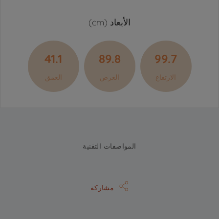
الأبعاد (cm)
41.1
89.8
99.7
الارتفاع
العرض
العمق
المواصفات التقنية
مشاركة