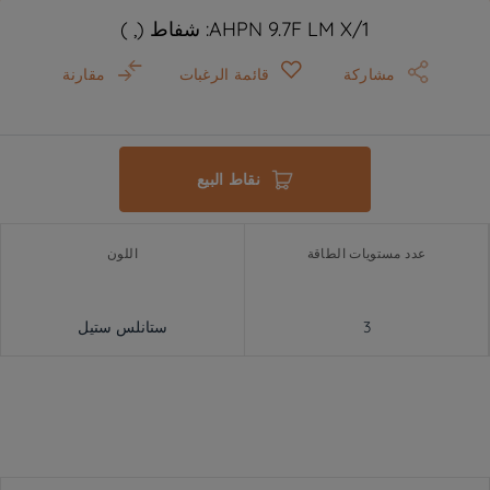
AHPN 9.7F LM X/1: شفاط (, )
مشاركة
قائمة الرغبات
مقارنة
نقاط البيع
عدد مستويات الطاقة
اللون
3
ستانلس ستيل