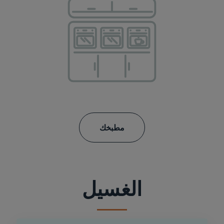
مطبخك
الغسيل