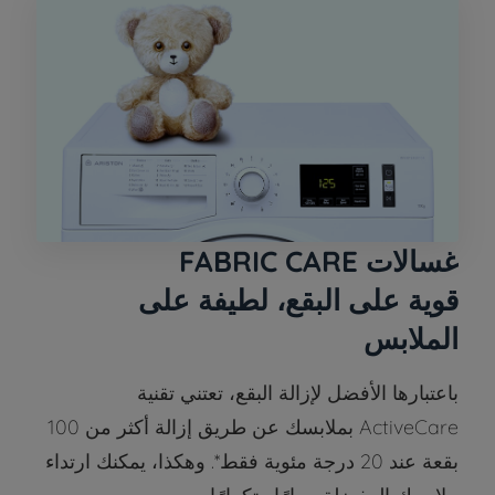
غسالات FABRIC CARE
قوية على البقع، لطيفة على
الملابس
باعتبارها الأفضل لإزالة البقع، تعتني تقنية
ActiveCare بملابسك عن طريق إزالة أكثر من 100
بقعة عند 20 درجة مئوية فقط*. وهكذا، يمكنك ارتداء
ملابسك المفضلة مرارًا وتكرارًا.