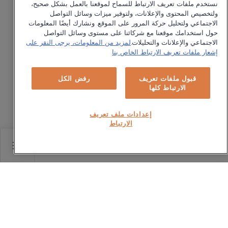
نستخدم ملفات تعريف الارتباط للسماح لموقعنا بالعمل بشكل صحيح،
ولتخصيص المحتوى والإعلانات، ولتوفير ميزات وسائل التواصل
الاجتماعي ولتحليل حركة المرور على الموقع. ونشارك أيضًا المعلومات
حول استخدامك موقعنا مع شركائنا على مستوى وسائل التواصل
الاجتماعي والإعلانات والتحليلات.
لمزيد من المعلومات، يرجى النقر على
إشعار ملفات تعريف الارتباط الخاص بنا
قبول ملفات تعريف
رفض الكل
الارتباط كلها
إعدادات ملف تعريف
الارتباط
Main content starts her