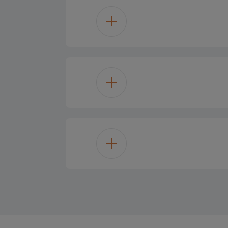
Single
Std cooling 
Incandescent 
Invensys
98 L
Flat
A
انلس ستيل
57.6 سم
3344 W
86.5 سم