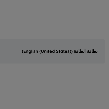
الجهد الكهربائي
العمق
التردد
الوزن
ارتفاع العبوة
بطاقة الطاقة (English (United States))
عرض العبوة
عمق العبوة
الوزن مع التغليف