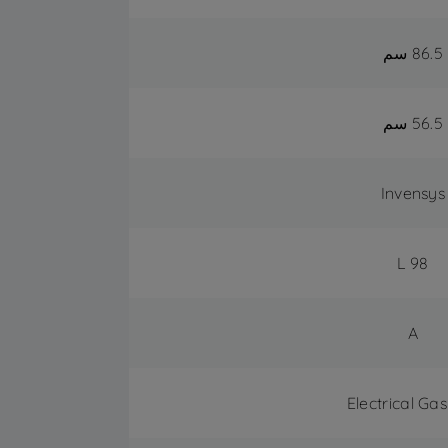
86.5 سم
56.5 سم
Invensys
98 L
A
Electrical Gas 