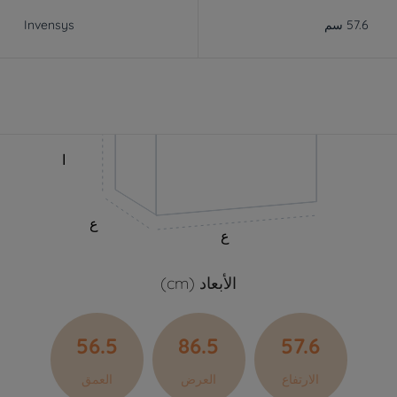
57.6 سم
Invensys
ا
ع
ع
الأبعاد (cm)
56.5
86.5
57.6
الارتفاع
العرض
العمق