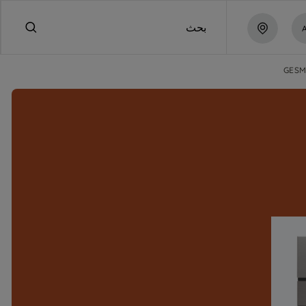
بحث
GESM 