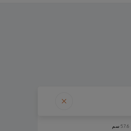
57.6 سم