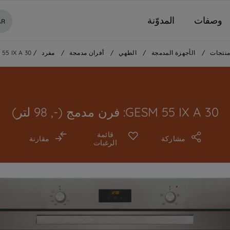
وصفات
المدوّنة
AR
نتجات
/
الأجهزة المدمجة
/
الطهي
/
أفران مدمجة
/
مفرد
/
55 IX A 30
GESM 55 IX A 30: فرن مدمج (-, 98 لتر)
قائمة
مشاركة
مقارنة
الرغبات