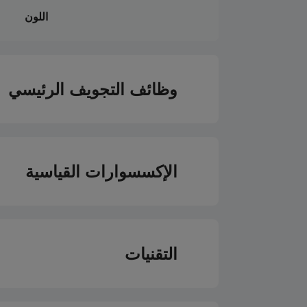
اللون
وظائف التجويف الرئيسي
نوع فرن التجويف الر
الإكسسوارات القياسية
تسخين من الأسفل مع 
→ شواية
الطهي بمساعدة المروحة و
التقنيات
معزز