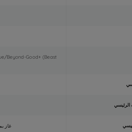
ogue/Beyond-Good+ (Beast
سي
 الرئيسي
ئيسي
غاز ب