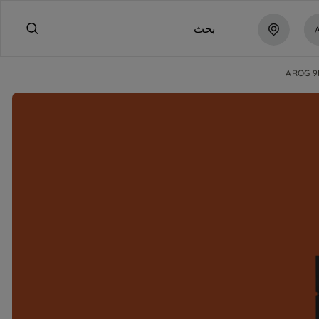
بحث
AROG 9