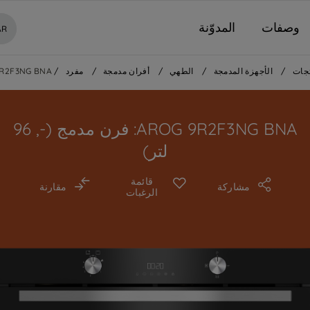
وصفات
المدوّنة
AR
جات
/
الأجهزة المدمجة
/
الطهي
/
أفران مدمجة
/
مفرد
/
R2F3NG BNA
AROG 9R2F3NG BNA: فرن مدمج (-, 96
لتر)
قائمة
مشاركة
مقارنة
الرغبات