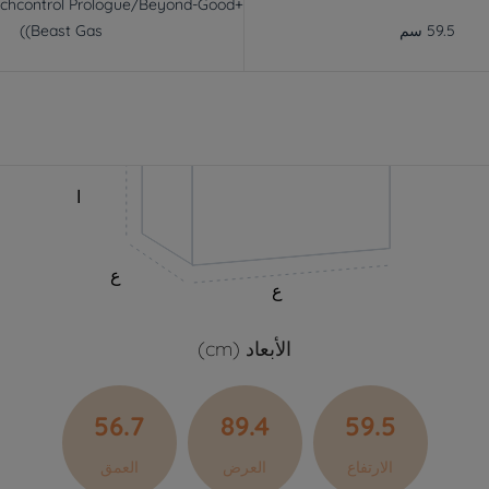
ouchcontrol Prologue/Beyond-Good+
59.5 سم
(Beast Gas)
ا
ع
ع
الأبعاد (cm)
56.7
89.4
59.5
الارتفاع
العرض
العمق