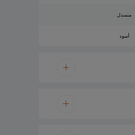
منسدل
أسود
مساعدة المروحة