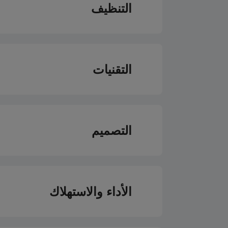
التنظيف
الجدران الجانبية التحف
التقنيات
نوع الشواية
التصميم
مروحة التبريد
CookMaster®
الأداء والاستهلاك
نوع الإضاءة