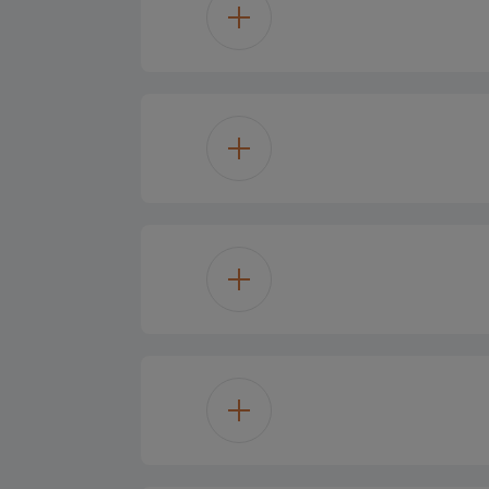
شواية غاز
90x60 BI Oven 
اءة هالوجين