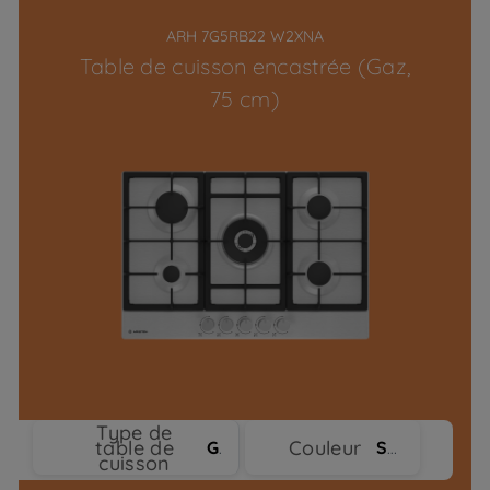
ARH 7G5RB22 W2XNA
Table de cuisson encastrée (Gaz,
75 cm)
Type de
table de
Couleur
Gaz
Stainless Steel
cuisson