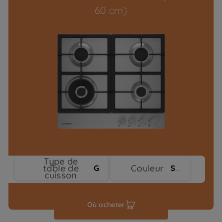
60 cm)
Type de
table de
Couleur
Gaz
Stainless Steel
cuisson
Où acheter