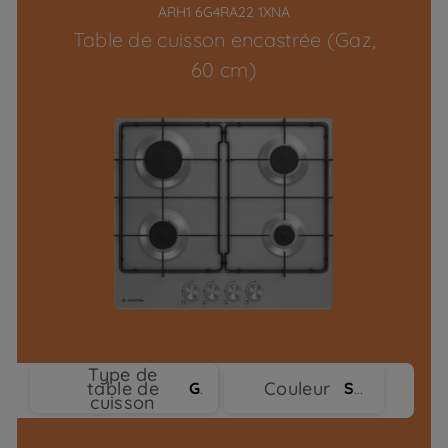
ARH1 6G4RA22 1XNA
Table de cuisson encastrée (Gaz,
60 cm)
Type de
table de
Couleur
Gaz
Stainless Steel
cuisson