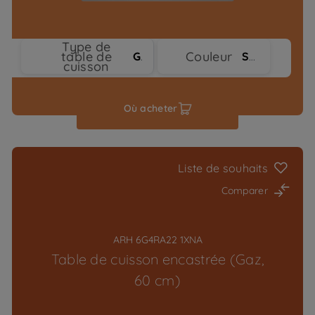
Type de
table de
Couleur
Gaz
Stainless Steel
cuisson
Où acheter
Liste de souhaits
Comparer
ARH 6G4RA22 1XNA
Table de cuisson encastrée (Gaz,
60 cm)