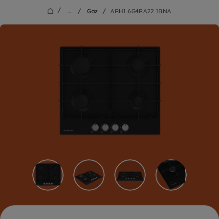
/
...
/
Gaz
/
ARH1 6G4RA22 1BNA