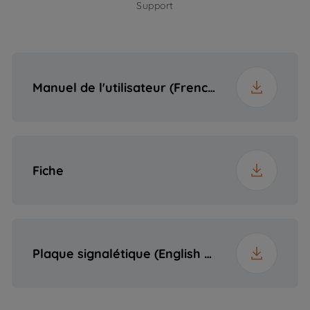
Fréquence
50 Hz
Support
Profondeur
51 cm
Plug
Yes
Poids
8.2 kg
Manuel de l'utilisateur (French (France))
Hauteur emballée
18 cm
Largeur emballée
67 cm
Fiche
Profondeur
58 cm
emballée
Plaque signalétique (English (United States))
Poids emballé
9.4 kg