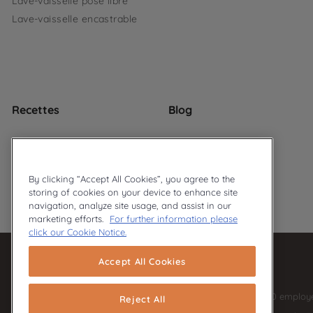
Lave-vaisselle pose libre
Lave-vaisselle encastrable
Recettes
Blog
By clicking “Accept All Cookies”, you agree to the
storing of cookies on your device to enhance site
navigation, analyze site usage, and assist in our
© 2026 Ariston
Privacy Policy
Cookie Policy
marketing efforts.
For further information please
click our Cookie Notice.
Accept All Cookies
Our parent company, Beko has 55,000 employees t
Reject All