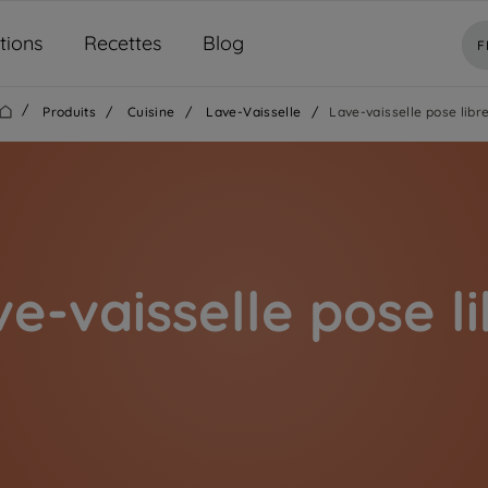
tions
Recettes
Blog
F
/
Produits
/
Cuisine
/
Lave-Vaisselle
/
Lave-vaisselle pose libr
e-vaisselle pose l