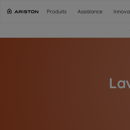
Main content starts here
Produits
Assistance
Innova
Lav