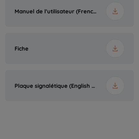
Manuel de l'utilisateur (French (France))
Hauteur emballée
18 cm
Largeur emballée
67 cm
Fiche
Profondeur
58 cm
emballée
Plaque signalétique (English (United States))
Poids emballé
9.4 kg
Dimensions de la
h×560×490
niche (H×L×P) (mm)