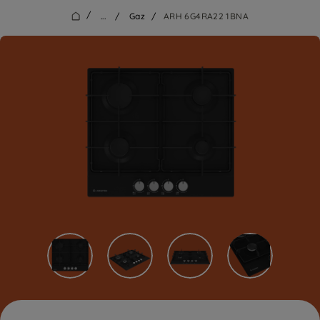
/
...
/
Gaz
/
ARH 6G4RA22 1BNA