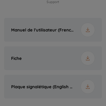
Fréquence
50 Hz
Support
Profondeur
52.4 cm
Plug
Yes
Poids
12.4 kg
Manuel de l'utilisateur (French (France))
Hauteur emballée
19 cm
Largeur emballée
67 cm
Fiche
Profondeur
61 cm
emballée
Plaque signalétique (English (United States))
Poids emballé
13.6 kg