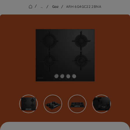
/
...
/
Gaz
/
ARH 6G4GC22 2BNA