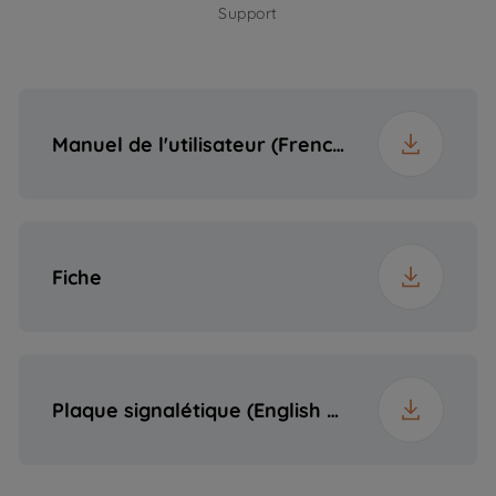
Fréquence
50 Hz
Support
Profondeur
51 cm
Plug
Yes
Poids
13.5 kg
Manuel de l'utilisateur (French (France))
Hauteur emballée
18 cm
Largeur emballée
83 cm
Fiche
Profondeur
61 cm
emballée
Plaque signalétique (English (United States))
Poids emballé
14.8 kg