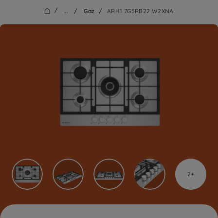
/
...
/
Gaz
/
ARH1 7G5RB22 W2XNA
2