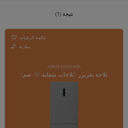
نتيجة (1)
قائمة الرغبات
مقارنة
ARB78 F6593 XNA
ثلاجة بفريزر (ثلاجات سفلية, 78 صم)