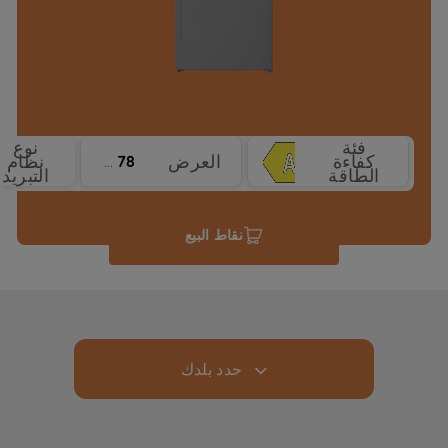
فئة
نوع
كفاءة
العرض
نظام
78 سم
الطاقة
التبريد
نقاط البيع
حدد بلدك