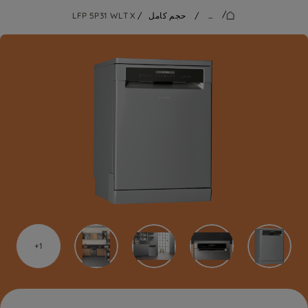
/
...
/
حجم كامل
/
LFP 5P31 WLT X
1