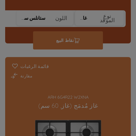
نوع
اللون
غاز
ستانلس ستيل
الموقد
نقاط البيع
قائمة الرغبات
مقارنة
ARH 6G4R22 W2XNA
غاز مُدمَج (غاز, 60 سم)