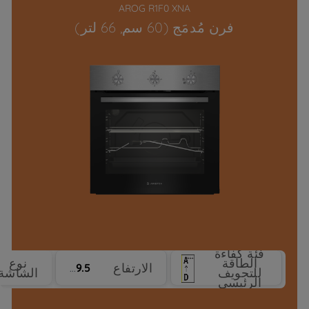
AROG R1F0 XNA
فرن مُدمَج (60 سم, 66 لتر)
فئة كفاءة
الطاقة
نوع
الارتفاع
59.5 cm
للتجويف
الشاشة
الرئيسي