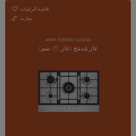
قائمة الرغبات
مقارنة
ARH1 7G5RB22 W2XNA
غاز مُدمَج (غاز, 75 سم)