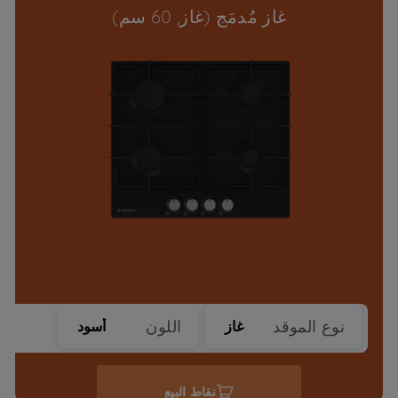
غاز مُدمَج (غاز, 60 سم)
نوع الموقد
اللون
غاز
أسود
نقاط البيع