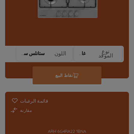
نوع
اللون
غاز
ستانلس ستيل
الموقد
نقاط البيع
قائمة الرغبات
مقارنة
ARH 6G4RA22 1BNA