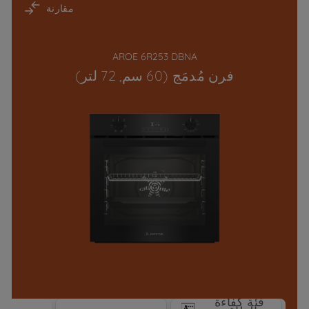
مقارنة
AROE 6R253 DBNA
فرن مُدمَج (60 سم, 72 لتر)
فئة كفاءة