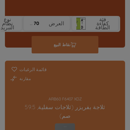
فئة
نوع
كفاءة
العرض
نظام
70 cm
الطاقة
التبريد
نقاط البيع
قائمة الرغبات
مقارنة
ARB60 F6407 XDZ
ثلاجة بفريزر (ثلاجات سفلية, 59.5
صم)