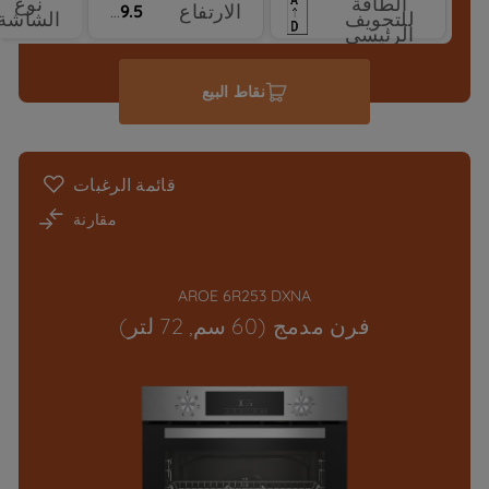
الطاقة
نوع
الارتفاع
59.5 cm
للتجويف
الشاشة
الرئيسي
نقاط البيع
قائمة الرغبات
مقارنة
AROE 6R253 DXNA
فرن مدمج (60 سم, 72 لتر)