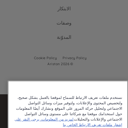
الأفران المدمجة
غسالات ومجففات
الابتكار
الأفران المدمجة
المواقد المسطحة المدمجة
تواصل معنا
غسالات ومجففات قائمة بذاتها
المواقد المسطحة المدمجة
وصفات
غسالة الصحون
الخدمة والدعم
غسالة الصحون
المدوّنة
غسالة صحون المستقلة
غسالة صحون مدمجة
غسالة صحون مدمجة
Cookie Policy
Privacy Policy
© 2026 Ariston
نستخدم ملفات تعريف الارتباط للسماح لموقعنا بالعمل بشكل صحيح،
ولتخصيص المحتوى والإعلانات، ولتوفير ميزات وسائل التواصل
الاجتماعي ولتحليل حركة المرور على الموقع. ونشارك أيضًا المعلومات
حول استخدامك موقعنا مع شركائنا على مستوى وسائل التواصل
Our parent company, Beko has 55,000 employees throughout the
world with its global operations through its subsidiaries in 57
الاجتماعي والإعلانات والتحليلات.
لمزيد من المعلومات، يرجى النقر على
countries and 45 production facilities in 13 countries
إشعار ملفات تعريف الارتباط الخاص بنا
(i.e. Türkiye, UK, Italy, Romania, Slovakia, Poland, South Africa,