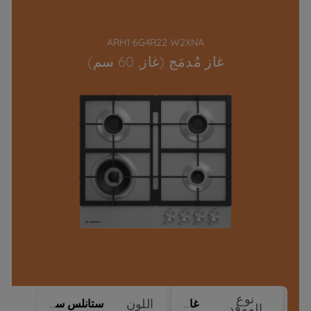
ARH1 6G4R22 W2XNA
غاز مُدمَج (غاز, 60 سم)
نوع
اللون
غاز
ستانلس ستيل
الموقد