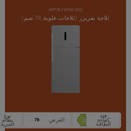
ART78 F6590 XDZ
ثلاجة بفريزر (ثلاجات علوية, 78 صم)
فئة
نوع
كفاءة
العرض
نظام
78 cm
الطاقة
التبريد