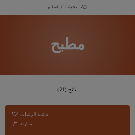
/
منتجات
/
المطبخ
مطبح
نتائج (21)
قائمة الرغبات
مقارنة