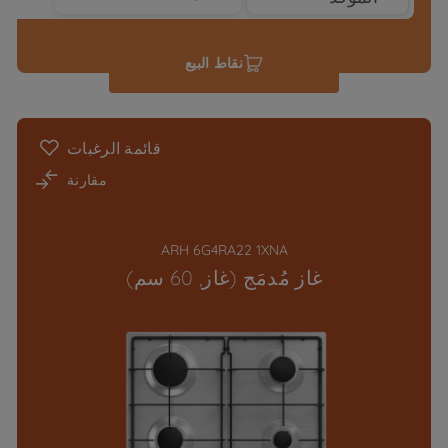
نقاط البيع
قائمة الرغبات
مقارنة
ARH 6G4RA22 1XNA
غاز مُدمَج (غاز, 60 سم)