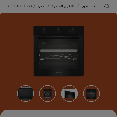
/
...
/
الطهي
/
الأفران المدمجة
/
مفرد
/
AROG R1F0 BNA