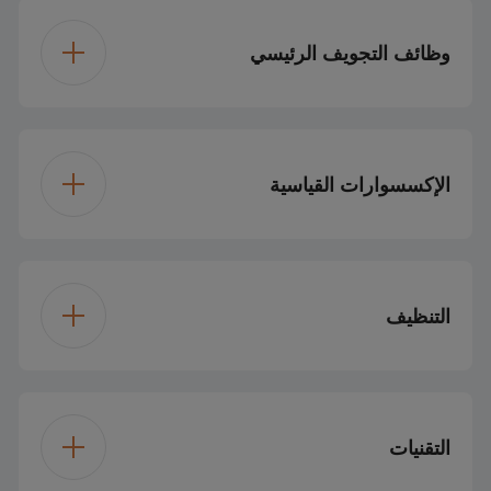
وظائف التجويف الرئيسي
نوع فرن التجويف
غاز بمساعدة المروحة
الرئيسي
الإكسسوارات القياسية
إذابة الثلج
→ شواية
التنظيف
شواية كهربائية
الجدران الجانبية
التحفيزية
التقنيات