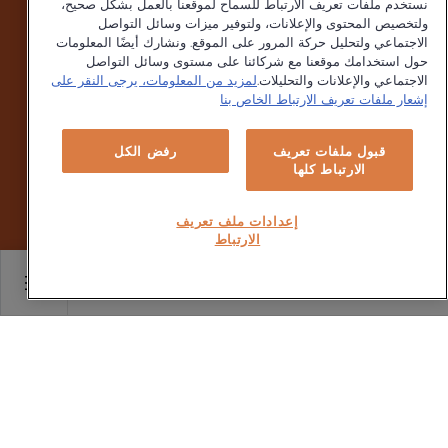
نستخدم ملفات تعريف الارتباط للسماح لموقعنا بالعمل بشكل صحيح،
ولتخصيص المحتوى والإعلانات، ولتوفير ميزات وسائل التواصل
الاجتماعي ولتحليل حركة المرور على الموقع. ونشارك أيضًا المعلومات
حول استخدامك موقعنا مع شركائنا على مستوى وسائل التواصل
الاجتماعي والإعلانات والتحليلات.
لمزيد من المعلومات، يرجى النقر على
إشعار ملفات تعريف الارتباط الخاص بنا
قبول ملفات تعريف
رفض الكل
الارتباط كلها
إعدادات ملف تعريف
الارتباط
Main content starts her
إشعار الخصوصية
يسرنا اهتمامكم بشركتنا ومنتجاتنا. تهتم Ariston بحماية بياناتكم ،
ونحن ملتزمون بتحسين تجربة عملائنا بما يتوافق مع جميع قوانين
ولوائح حماية المعطيات المعمول بها. تجدون أدناه إشعار