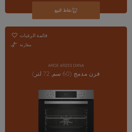
نقاط البيع
قائمة الرغبات
مقارنة
AROE 6R253 DXNA
فرن مدمج (60 سم, 72 لتر)