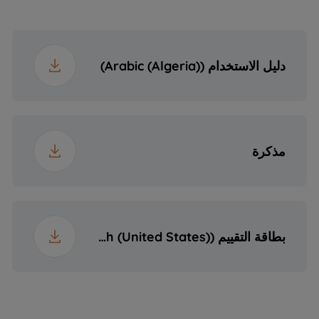
القابس
11 kg
الوزن
دليل الاستخدام (Arabic (Algeria))
19 cm
ارتفاع العبوة
66 cm
عرض العبوة
مذكرة
61 cm
عمق العبوة
12.1 kg
الوزن مع التغليف
بطاقة التقييم (English (United States))
أبعاد التجويف
الارتفاع×560×490
(الارتفاع×العرض×العمق)
(ملم)