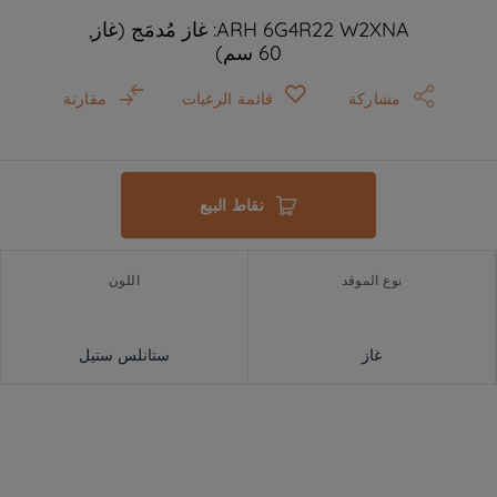
ARH 6G4R22 W2XNA: غاز مُدمَج (غاز,
60 سم)
مشاركة
قائمة الرغبات
مقارنة
نقاط البيع
نوع الموقد
اللون
غاز
ستانلس ستيل