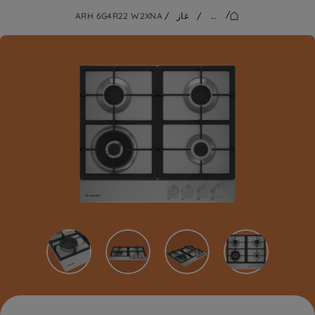
/
...
/
غاز
/
ARH 6G4R22 W2XNA