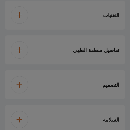
التقنيات
غاز
نوع الموقد
تفاصيل منطقة الطهي
NG
نوع الغاز
٣ شعلات غاز وموقد
تكوين الموقد
LPG
خيار نوع تحويل الغاز
ووك واحد
التصميم
ستانلس ستيل
اللون
موقد ووك عالي القدرة
المنطقة الأمامية
اليسرى
5 كيلو واط
ستانلس ستيل
تصميم لوحة الموقد
السلامة
إشعال متكامل
نوع الإشعال
1 كيلوواط
المنطقة الأمامية اليمنى
دعم مقلاة من الحديد
نوع دعم المقلاة