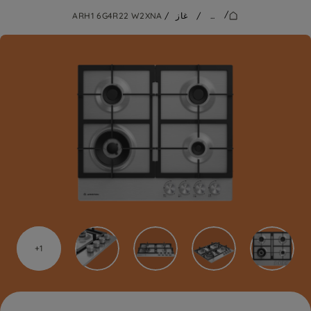
/
...
/
غاز
/
ARH1 6G4R22 W2XNA
1