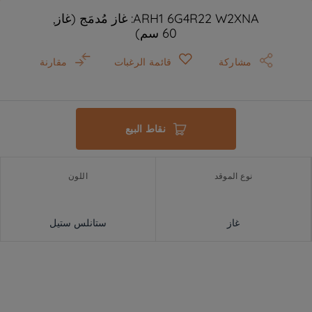
ARH1 6G4R22 W2XNA: غاز مُدمَج (غاز,
60 سم)
مشاركة
قائمة الرغبات
مقارنة
نقاط البيع
نوع الموقد
اللون
غاز
ستانلس ستيل