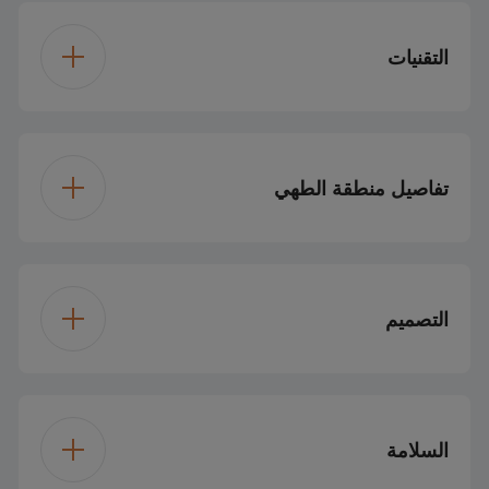
التقنيات
غاز
نوع الموقد
تفاصيل منطقة الطهي
NG
نوع الغاز
٣ شعلات غاز وموقد
تكوين الموقد
LPG
خيار نوع تحويل الغاز
ووك واحد
التصميم
ستانلس ستيل
اللون
موقد ووك عالي القدرة
المنطقة الأمامية
اليسرى
5 كيلو واط
ستانلس ستيل
تصميم لوحة الموقد
السلامة
إشعال متكامل
نوع الإشعال
1 كيلوواط
المنطقة الأمامية اليمنى
دعم مقلاة من الحديد
نوع دعم المقلاة