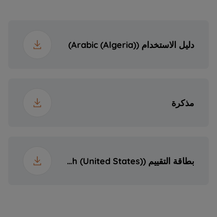
القابس
11.2 kg
الوزن
دليل الاستخدام (Arabic (Algeria))
19 cm
ارتفاع العبوة
67 cm
عرض العبوة
مذكرة
61 cm
عمق العبوة
12.1 kg
الوزن مع التغليف
بطاقة التقييم (English (United States))
أبعاد التجويف
الارتفاع×560×490
(الارتفاع×العرض×العمق)
(ملم)