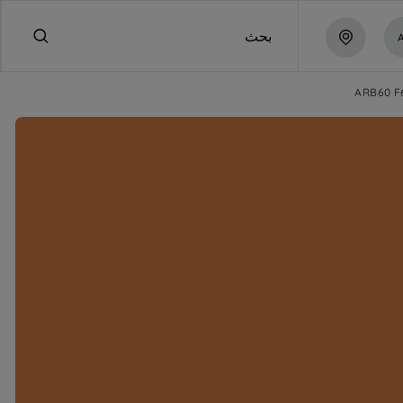
بحث
ARB60 F