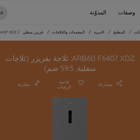
وصفات
المدوّنة
AR
ات
/
المطبخ
/
التبريد
/
المجمدات والثلاجات
/
فريزر سفلي
/
6407 XDZ
ARB60 F6407 XDZ: ثلاجة بفريزر (ثلاجات
سفلية, 59.5 صم)
قائمة
مشاركة
مقارنة
الرغبات