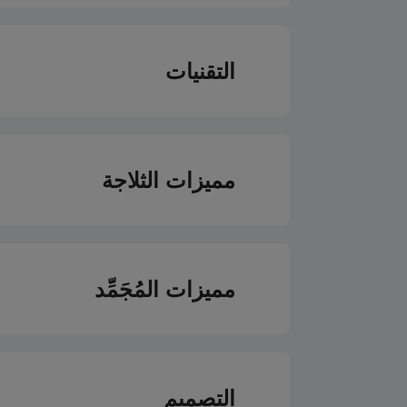
السعة الإجمالية الكل
التقنيات
إجمالي الحجم الصا
ضاغط إنفرتر
صافي سعة تخزين الأطعمة
مميزات الثلاجة
وضع الإجازة
صافي سعة تخزين المج
FreshShield
مميزات المُجَمِّد
نوع رف الثلاجة
Fast Freeze
CoolRoom®
التصميم