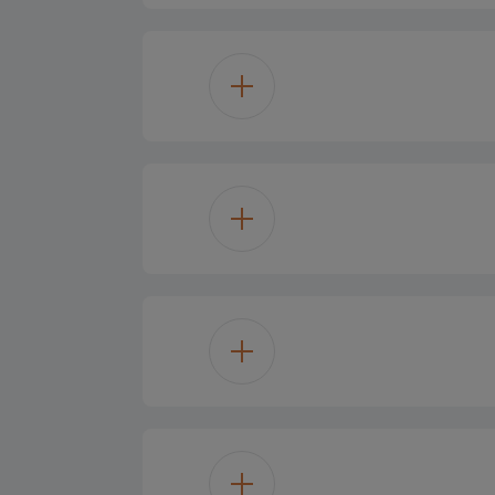
407 لتر
355 L
249 L
106 L
زجاج