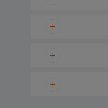
ندوق الثلج
1 kg
6 kg
A++
222.0
ريزر سفلي
203.5 cm
0.608
Electronic displa
59.5 cm
36 dBA
LED
Frz Guar