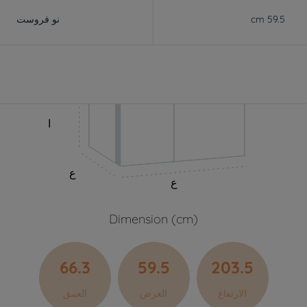
59.5 cm
نو فروست
ا
ع
ع
Dimension (cm)
66.3
59.5
203.5
الارتفاع
العرض
العمق