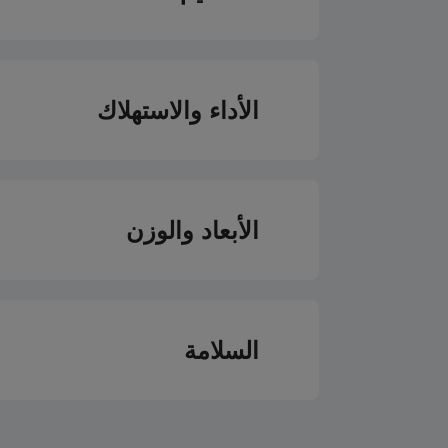
نوع صانع الثلج
باب قابل للعكس
سعة صناعة الثلج اليومية 
الأداء والاستهلاك
SmoothFit™
سعة التجميد اليومية (ك
فئة كفاءة الطاقة
LED Illumination®
الأبعاد والوزن
الاستهلاك السنوي للطاقة 25 درجة مئوية
موقع الفريزر
الارتفاع
الاستهلاك اليومي للطاقة عند 25 درجة مئوية
السلامة
موقع الشاشة
العرض
مستوى الضوضاء
نوع الشاشة
فريزر جارد