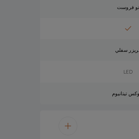
و فروست
ريزر سفلي
LED
وكس تيتانيوم