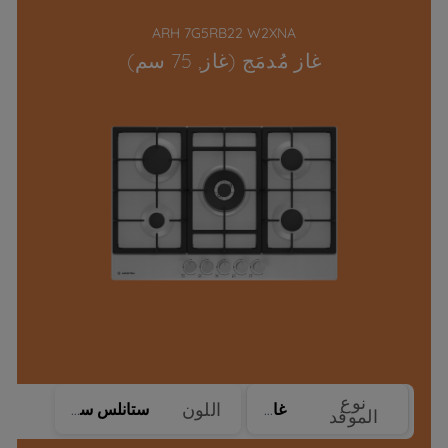
ARH 7G5RB22 W2XNA
غاز مُدمَج (غاز, 75 سم)
نوع
اللون
غاز
ستانلس ستيل
الموقد