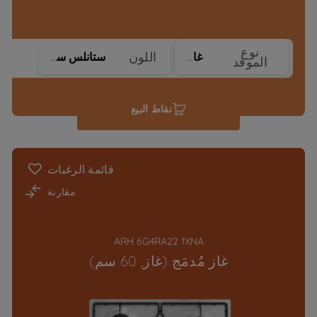
نوع
اللون
غاز
ستانلس ستيل
الموقد
نقاط البيع
قائمة الرغبات
مقارنة
ARH 6G4RA22 1XNA
غاز مُدمَج (غاز, 60 سم)