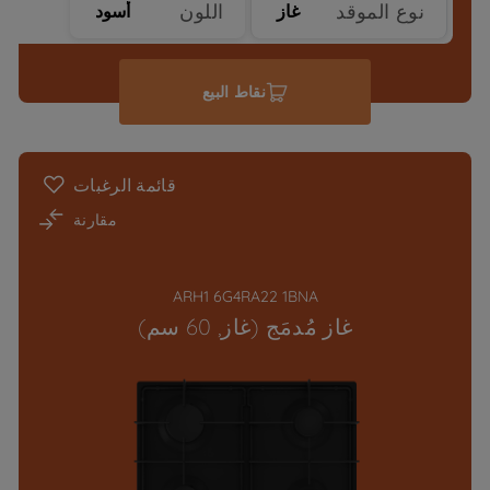
نوع الموقد
اللون
غاز
أسود
نقاط البيع
قائمة الرغبات
مقارنة
ARH1 6G4RA22 1BNA
غاز مُدمَج (غاز, 60 سم)