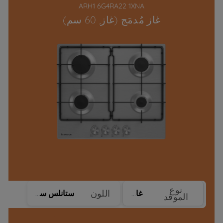
ARH1 6G4RA22 1XNA
غاز مُدمَج (غاز, 60 سم)
نوع
اللون
غاز
ستانلس ستيل
الموقد