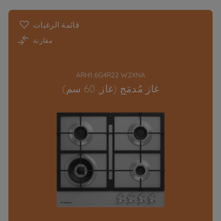
قائمة الرغبات
مقارنة
ARH1 6G4R22 W2XNA
غاز مُدمَج (غاز, 60 سم)