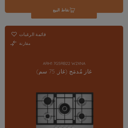
نقاط البيع
قائمة الرغبات
مقارنة
ARH1 7G5RB22 W2XNA
غاز مُدمَج (غاز, 75 سم)