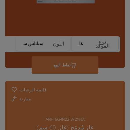
نوع
اللون
غاز
ستانلس ستيل
الموقد
نقاط البيع
قائمة الرغبات
مقارنة
ARH 6G4R22 W2XNA
غاز مُدمَج (غاز, 60 سم)