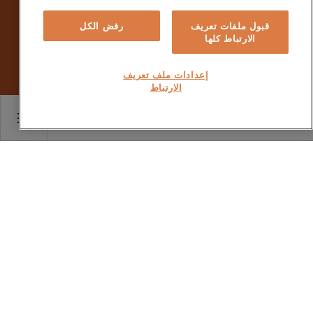
قبول ملفات تعريف
رفض الكل
الارتباط كلها
إعدادات ملف تعريف
الارتباط
Main content starts her
تقنية HEAT PUMP
توفر تقنية HEAT PUMP أفضل كفاءة
في استهلاك الطاقة مقارنة بالمجففات
ذات المكثف أو ذات التهوية. بفضل