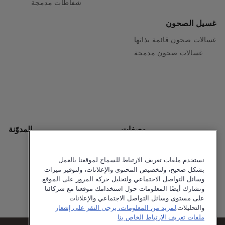
شفاطات مدمجة
غسيل الصحون
غسالات صحون قائمة بذاتها
غسالات صحون مدمجة
وصفات
المدوّنة
نستخدم ملفات تعريف الارتباط للسماح لموقعنا بالعمل
بشكل صحيح، ولتخصيص المحتوى والإعلانات، ولتوفير ميزات
وسائل التواصل الاجتماعي ولتحليل حركة المرور على الموقع.
ونشارك أيضًا المعلومات حول استخدامك موقعنا مع شركائنا
على مستوى وسائل التواصل الاجتماعي والإعلانات
Cookie Policy
Privacy Policy
© 2026 Ariston
والتحليلات.
لمزيد من المعلومات، يرجى النقر على إشعار
ملفات تعريف الارتباط الخاص بنا