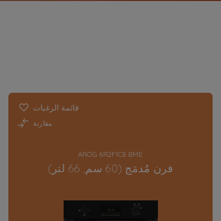
قائمة الرغبات
مقارنة
AROG 6R2F1C8 BME
فرن مُدمَج (60 سم, 66 لتر)