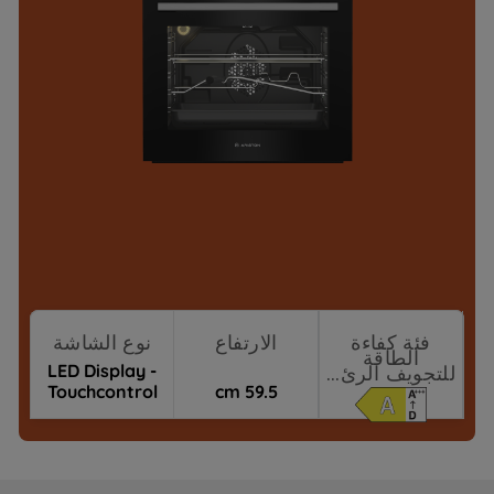
فئة كفاءة
الارتفاع
نوع الشاشة
الطاقة
LED Display -
للتجويف الرئ...
Touchcontrol
59.5 cm
Prologue/Bey
نقاط البيع
ond-Good+
(Beast Gas)