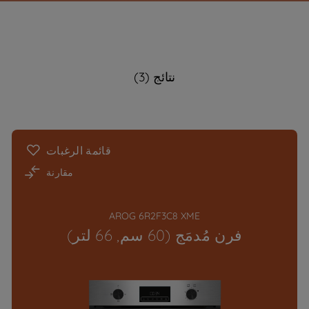
نتائج (3)
قائمة الرغبات
مقارنة
AROG 6R2F3C8 XME
فرن مُدمَج (60 سم, 66 لتر)