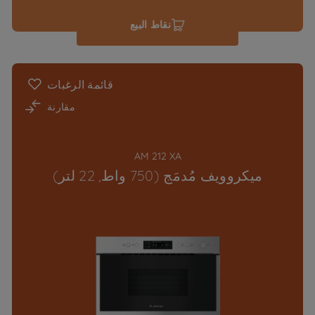
نقاط البيع
قائمة الرغبات
مقارنة
AM 212 XA
ميكروويف مُدمَج (750 واط, 22 لتر)