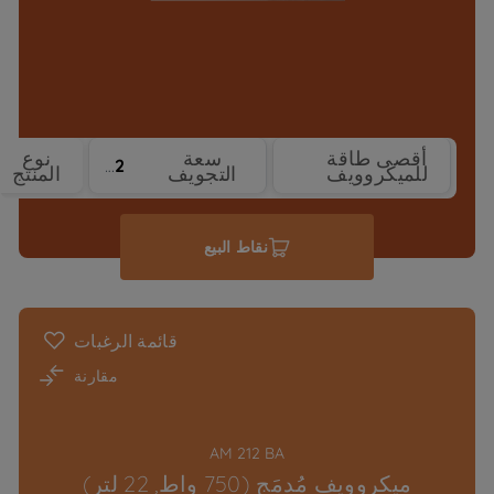
أقصى طاقة
سعة
نوع
22
750 W
للميكروويف
التجويف
المنتج
نقاط البيع
قائمة الرغبات
مقارنة
AM 212 BA
ميكروويف مُدمَج (750 واط, 22 لتر)