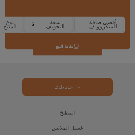
أقصى طاقة
سعة
نوع
25
900 W
للميكروويف
التجويف
المنتج
نقاط البيع
حدد بلدك
المطبخ
غسيل الملابس
التبريد