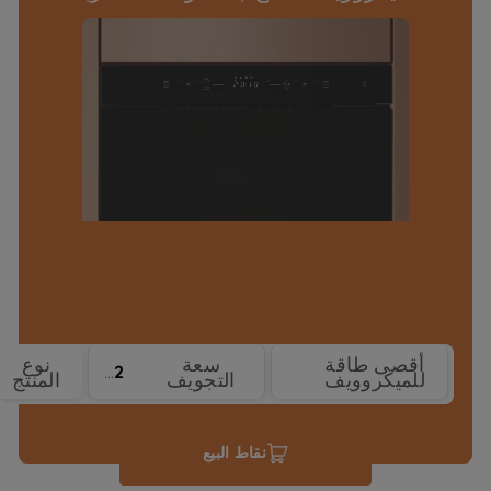
أقصى طاقة
سعة
نوع
22
750 W
للميكروويف
التجويف
المنتج
نقاط البيع