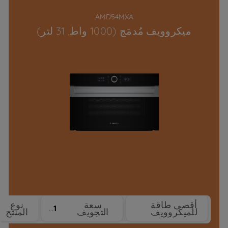
AMD54MXA
ميكروويف مُدمَج (1000 واط, 31 لتر)
أقصى طاقة
سعة
نوع
31
1000 W
للميكروويف
التجويف
المنتج