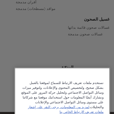
أفران مدمجة
مواقد (مسطحات) مدمجة
غسيل الصحون
غسالات صحون قائمة بذاتها
غسالات صحون مدمجة
المدوّنة
نستخدم ملفات تعريف الارتباط للسماح لموقعنا بالعمل
بشكل صحيح، ولتخصيص المحتوى والإعلانات، ولتوفير ميزات
وسائل التواصل الاجتماعي ولتحليل حركة المرور على الموقع.
ونشارك أيضًا المعلومات حول استخدامك موقعنا مع شركائنا
على مستوى وسائل التواصل الاجتماعي والإعلانات
Cookie Policy
Privacy Policy
© 2026 Ariston
والتحليلات.
لمزيد من المعلومات، يرجى النقر على إشعار
ملفات تعريف الارتباط الخاص بنا