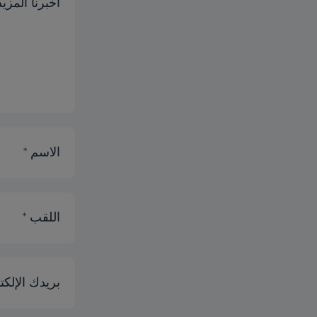
أخبرنا المز
الاسم *
اللقب *
بريدك الإلكت