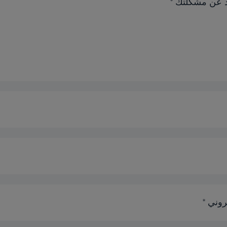
يد عن مشكلتك *
روني *