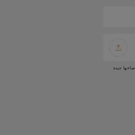
اءتها جيدة