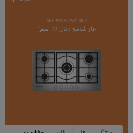
ARH 9G5R22W2 XME
غاز مُدمَج (غاز, 90 سم)
نوع
اللون
غاز
ستانلس ستيل