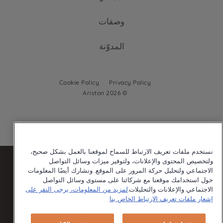
الخدمة والدعم
أفران قائمة بذاتها
مواقد (مسطحات) مدمجة
وصفات
اتصل بنا
أفران مدمجة
غسيل الصحون
المدوّنة
مواقد (مسطحات) مدمجة
غسالات صحون مدمجة
غسيل الصحون
Cookie Policy
Privacy Policy
© 2026 Ariston
غسالات صحون قائمة بذاتها
غسالات صحون مدمجة
نستخدم ملفات تعريف الارتباط للسماح لموقعنا بالعمل بشكل صحيح،
ولتخصيص المحتوى والإعلانات، ولتوفير ميزات وسائل التواصل
الاجتماعي ولتحليل حركة المرور على الموقع. ونشارك أيضًا المعلومات
حول استخدامك موقعنا مع شركائنا على مستوى وسائل التواصل
Our parent company, Beko has 55,000 employees throughout the
world with its global operations through its subsidiaries in 57
الاجتماعي والإعلانات والتحليلات.
لمزيد من المعلومات، يرجى النقر على
countries and 45 production facilities in 13 countries
إشعار ملفات تعريف الارتباط الخاص بنا
(i.e. Türkiye, UK, Italy, Romania, Slovakia, Poland, South Africa,
Russia, Pakistan, India, Bangladesh, Thailand and China).