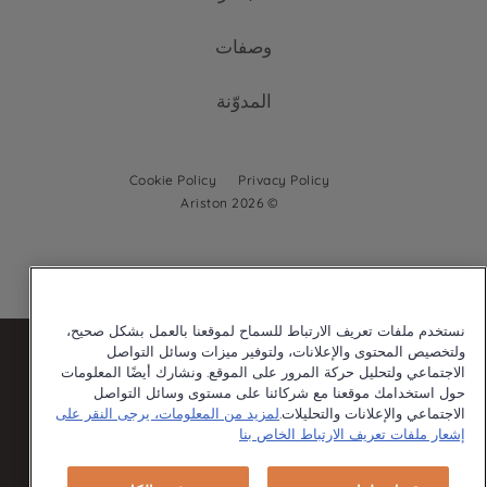
الخدمة والدعم
أفران قائمة بذاتها
مواقد (مسطحات) مدمجة
وصفات
اتصل بنا
أفران مدمجة
غسيل الصحون
المدوّنة
مواقد (مسطحات) مدمجة
غسالات صحون مدمجة
غسيل الصحون
Cookie Policy
Privacy Policy
© 2026 Ariston
غسالات صحون قائمة بذاتها
غسالات صحون مدمجة
نستخدم ملفات تعريف الارتباط للسماح لموقعنا بالعمل بشكل صحيح،
ولتخصيص المحتوى والإعلانات، ولتوفير ميزات وسائل التواصل
الاجتماعي ولتحليل حركة المرور على الموقع. ونشارك أيضًا المعلومات
حول استخدامك موقعنا مع شركائنا على مستوى وسائل التواصل
Our parent company, Beko has 55,000 employees throughout the
world with its global operations through its subsidiaries in 57
الاجتماعي والإعلانات والتحليلات.
لمزيد من المعلومات، يرجى النقر على
countries and 45 production facilities in 13 countries
إشعار ملفات تعريف الارتباط الخاص بنا
(i.e. Türkiye, UK, Italy, Romania, Slovakia, Poland, South Africa,
Russia, Pakistan, India, Bangladesh, Thailand and China).