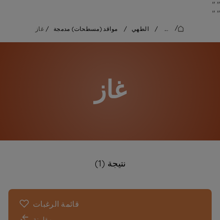
"
"
"
"
/
...
/
الطهي
/
مواقد (مسطحات) مدمجة
/
غاز
غاز
نتيجة (1)
قائمة الرغبات
مقارنة