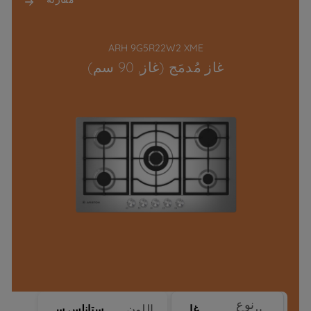
ARH 9G5R22W2 XME
غاز مُدمَج (غاز, 90 سم)
نوع
اللون
غاز
ستانلس ستيل