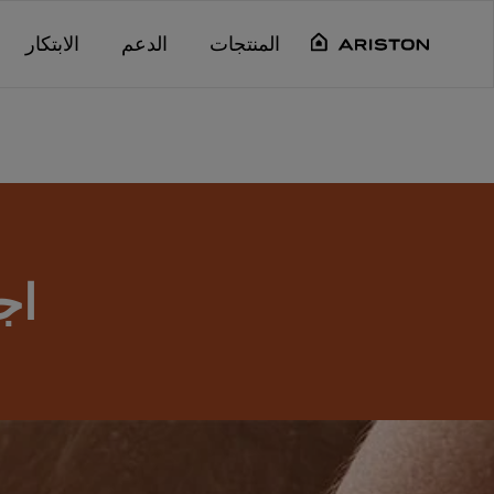
Main content starts her
"
"
"
"
المنتجات
الدعم
الابتكار
اج