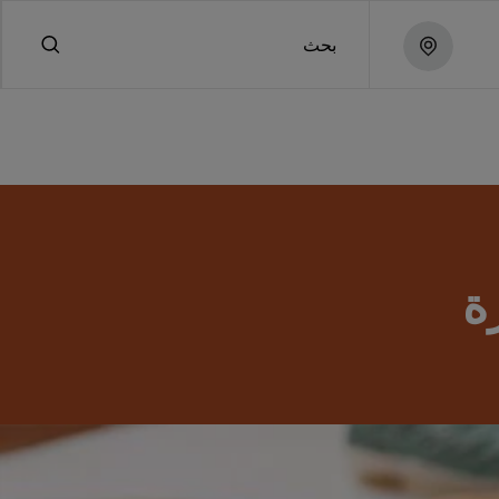
بحث
ة