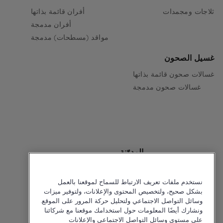
ثلاجات ومجمدات
أفران قائمة بذاتها
أفران مدمجة
مواقد (مسطحات) مدمجة
غسيل الصحون
غسالات صحون قائمة بذاتها
غسالات صحون مدمجة
المدوّنة
نستخدم ملفات تعريف الارتباط للسماح لموقعنا بالعمل
بشكل صحيح، ولتخصيص المحتوى والإعلانات، ولتوفير ميزات
وسائل التواصل الاجتماعي ولتحليل حركة المرور على الموقع.
ونشارك أيضًا المعلومات حول استخدامك موقعنا مع شركائنا
على مستوى وسائل التواصل الاجتماعي والإعلانات
Cookie Policy
Privacy Policy
© 2026 Ariston