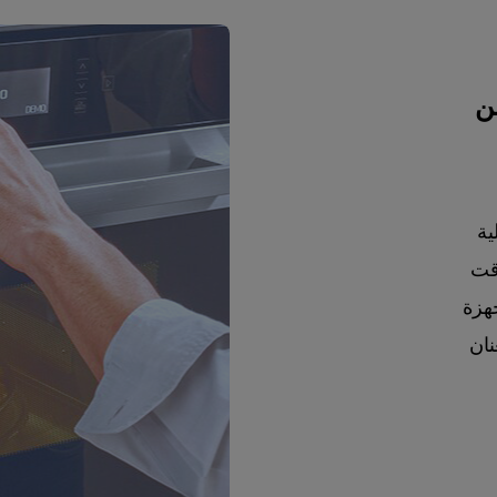
ن
ية
قت
جهزة
نان