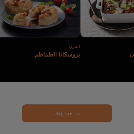
الفرن
ان
بروسكاتا الطماطم
حدد بلدك