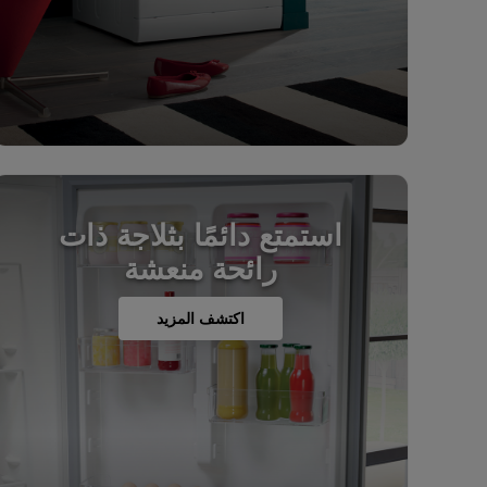
استمتع دائمًا بثلاجة ذات
رائحة منعشة
اكتشف المزيد