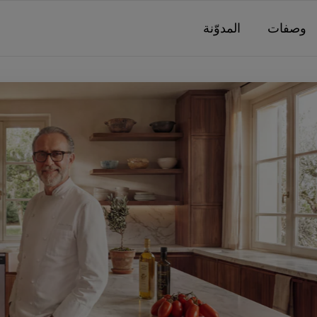
وصفات
المدوّنة