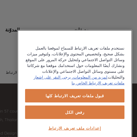
وصفات
المدوّنة
نستخدم ملفات تعريف الارتباط للسماح لموقعنا بالعمل
بشكل صحيح، ولتخصيص المحتوى والإعلانات، ولتوفير ميزات
وسائل التواصل الاجتماعي ولتحليل حركة المرور على الموقع.
ونشارك أيضًا المعلومات حول استخدامك موقعنا مع شركائنا
على مستوى وسائل التواصل الاجتماعي والإعلانات
© 2026 Ariston
سياسة الخصوصية
سياسة ملفات تعريف الارتباط
والتحليلات.
لمزيد من المعلومات، يرجى النقر على إشعار
ملفات تعريف الارتباط الخاص بنا
قبول ملفات تعريف الارتباط كلها
 57 countries and 45 production facilities in 13
رفض الكل
(i.e. Türkiye, UK, Italy, Romania, Slovakia, Poland, South Africa, Russia, Pakistan, India, Bangladesh, Thailand and China).
إعدادات ملف تعريف الارتباط
d Design Centers & Offices across the globe