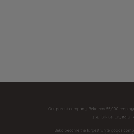
Our parent company, Beko has 55,000 employees t
Beko became the largest white goods compan