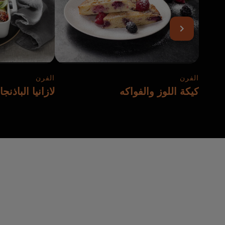
الفرن
الفرن
كيكة اللوز والفواكه
لازانيا الباذنج