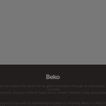
hroughout the world with its global operations through its subsidiaries in
countries
y in Europe with its market share (based on volumes). Beko’s 31 R&D an