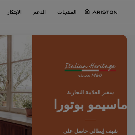
Main content starts her
"
"
"
"
المنتجات
الدعم
الابتكار
اختر
AirFry
واستمتع بقلي صحي مع
القليل
من الزيت أو من دونه