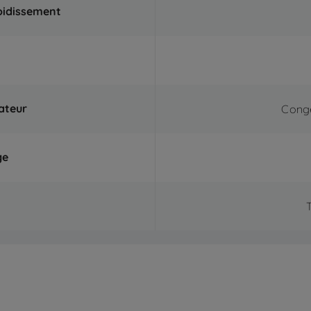
oidissement
ateur
Congé
ge