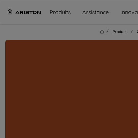
Main content starts here
Produits
Assistance
Innova
/
Produits
/