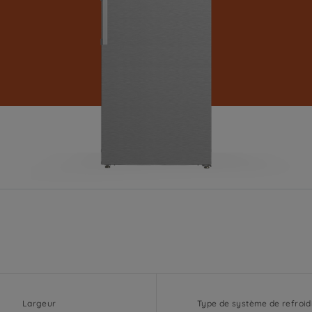
Largeur
Type de système de refroi