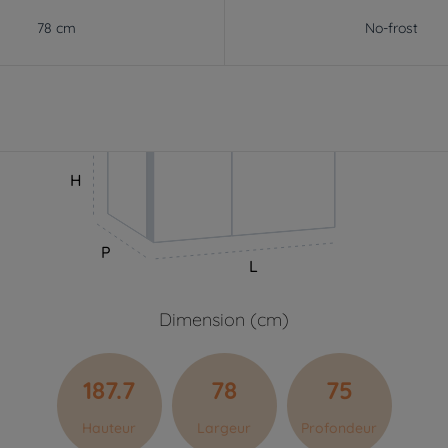
78 cm
No-frost
H
P
L
Dimension (cm)
187.7
78
75
Hauteur
Largeur
Profondeur