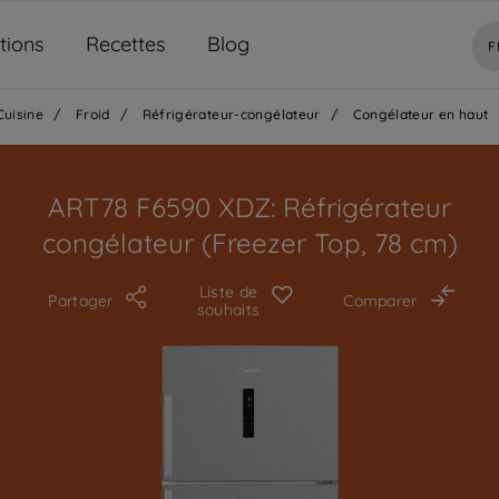
tions
Recettes
Blog
F
Cuisine
/
Froid
/
Réfrigérateur-congélateur
/
Congélateur en haut
ART78 F6590 XDZ: Réfrigérateur
congélateur (Freezer Top, 78 cm)
Liste de
Partager
Comparer
souhaits