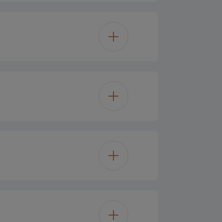
590
557 L
Oui
405 L
Oui
152 L
Oui
20
Verre
Oui