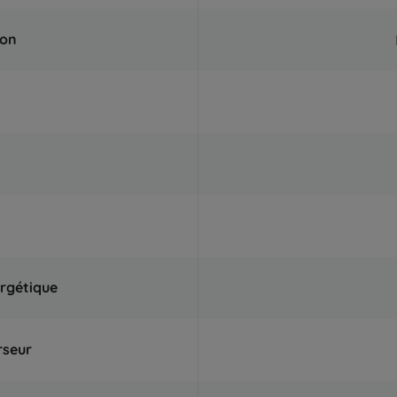
ion
ergétique
rseur