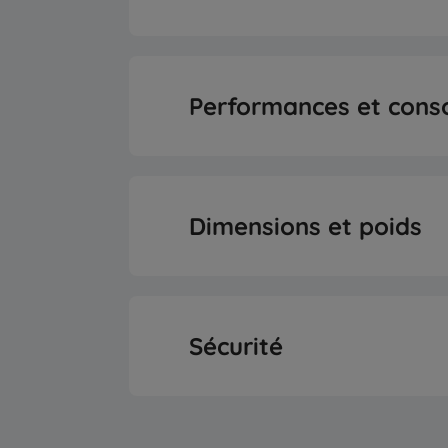
Type de machine à 
Porte réversib
Capacité de congélation quoti
Performances et con
LED Illuminatio
Classe d'efficacité én
Position du congél
Dimensions et poids
Consommation d'énergie an
Position de l’affi
Hauteur
Consommation énergétique 
Sécurité
Type d'afficha
Largeur
Consommation d’énergie quot
Type de comma
Alarme porte ouv