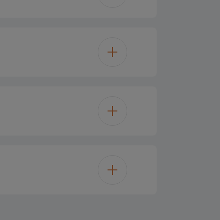
çons Twist & Serve
Oui
8 kg
Oui
A+
lateur en haut
2 kWh/year
ic display on door
187.7 cm
745
LED
78 cm
0.991
lectronique
Oui