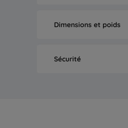
LED Illuminatio
Classe d'efficacité én
Position du congél
Dimensions et poids
Consommation d'énergie an
Type de comma
Hauteur
Consommation énergétique 
Sécurité
Type d’installat
Largeur
Consommation d’énergie quot
Type de poignée de
Alarme porte ouv
Profondeur
Consommation d’énergie quot
Couleur
Poids
Niveau sonor