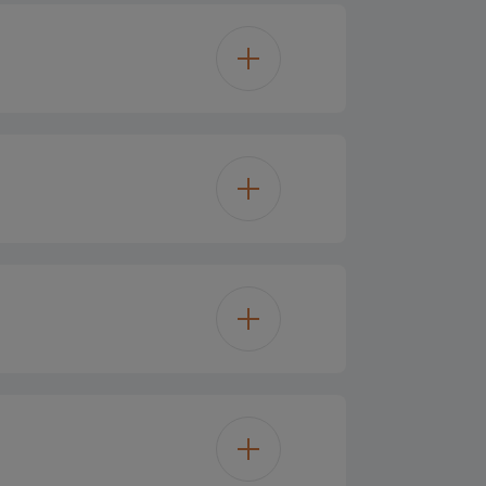
Oui
313 L
Oui
93 L
Verre
çons Twist & Serve
1.5 kg
Oui
6 kg