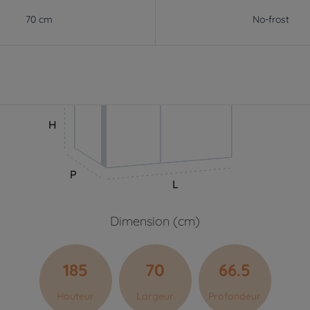
70 cm
No-frost
H
P
L
Dimension (cm)
185
70
66.5
Hauteur
Largeur
Profondeur