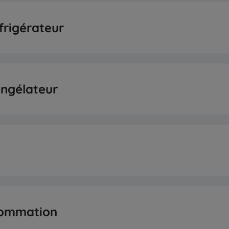
rseur
aliments frais
frigérateur
s
liments surgelés
igérateur
ongélateur
glaçons
Bac à gla
uotidienne (kg/jour)
le
dienne (kg/jour)
sommation