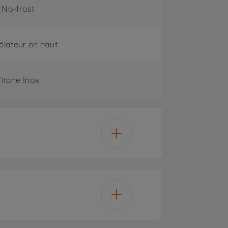
No-frost
lateur en haut
Titane Inox
455
406 L