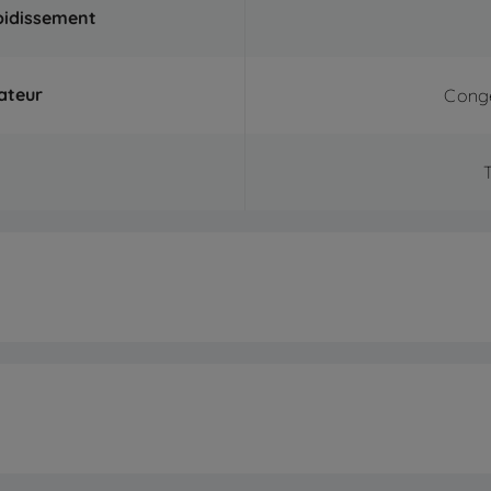
oidissement
ateur
Congé
al
al