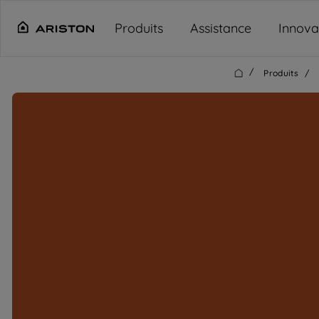
Main content starts here
Produits
Assistance
Innova
/
Produits
/