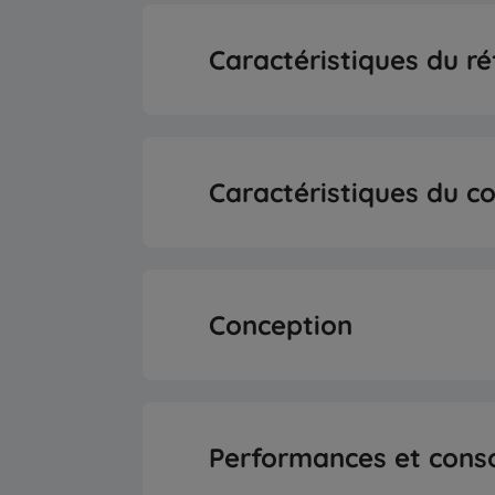
Compresseur inve
Volume net de stockage des 
Caractéristiques du ré
Mode Vacance
Volume net de stockage des a
Type d’étagère du réfr
Caractéristiques du c
Type de machine à 
Conception
Capacité de production de glace q
Porte réversib
Capacité de congélation quoti
Performances et con