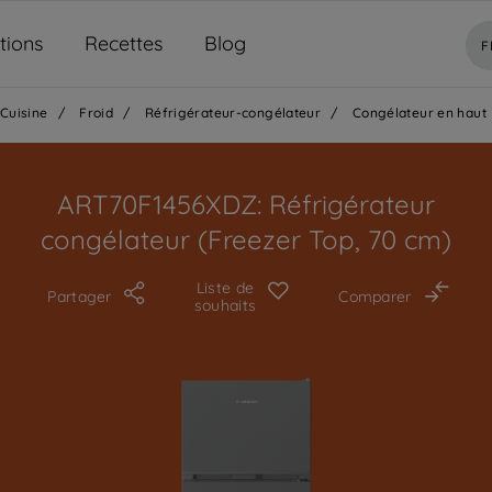
tions
Recettes
Blog
F
Cuisine
/
Froid
/
Réfrigérateur-congélateur
/
Congélateur en haut
ART70F1456XDZ: Réfrigérateur
congélateur (Freezer Top, 70 cm)
Liste de
Partager
Comparer
souhaits