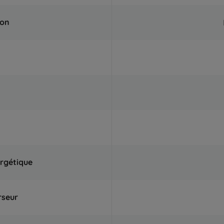
ion
ergétique
rseur