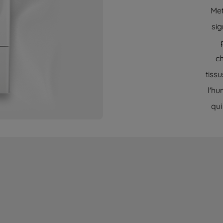
Met
sig
c
tiss
l'hu
qui