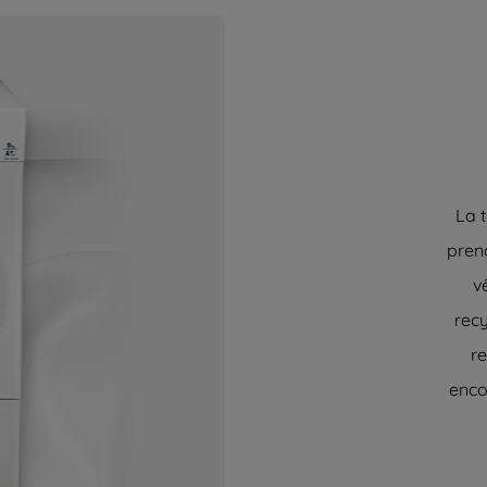
La 
prend
v
recy
r
encor