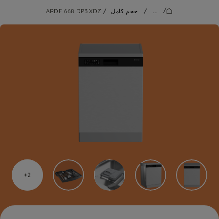
/
...
/
حجم كامل
/
ARDF 668 DP3 XDZ
2