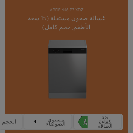
ARDF 646 P3 XDZ
غسالة صحون مستقلة (15 سعة
الأطقم, حجم كامل)
فئة
مستوى
كفاءة
الحجم
44 dBA
الضوضاء
الطاقة