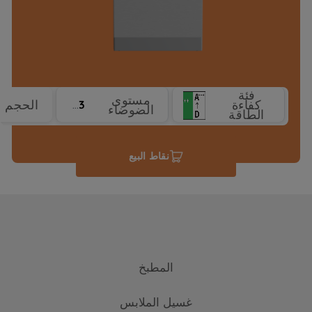
فئة
مستوى
كفاءة
الحجم
43 dBA
الضوضاء
الطاقة
نقاط البيع
المطبخ
غسيل الملابس
التبريد