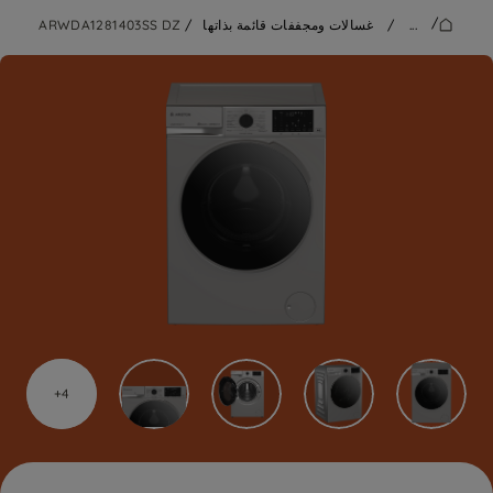
/
...
/
غسالات ومجففات قائمة بذاتها
/
ARWDA1281403SS DZ
4