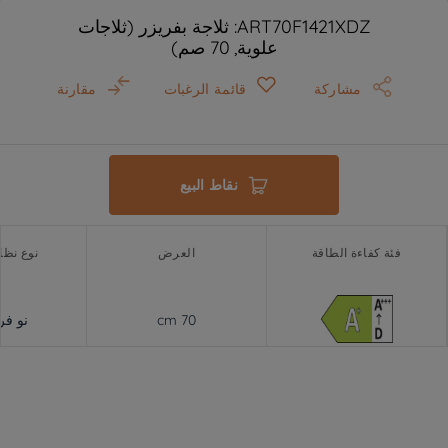
ART70F1421XDZ: ثلاجة بفريزر (ثلاجات
علوية, 70 صم)
مشاركة
قائمة الرغبات
مقارنة
نقاط البيع
فئة كفاءة الطاقة
العرض
نوع نظام
70 cm
نو ف