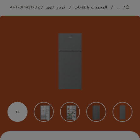
/
...
/
المجمدات والثلاجات
/
فريزر علوي
/
ART70F1421XDZ
4