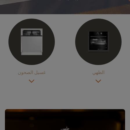
الطهي
غسيل الصحون
طهي